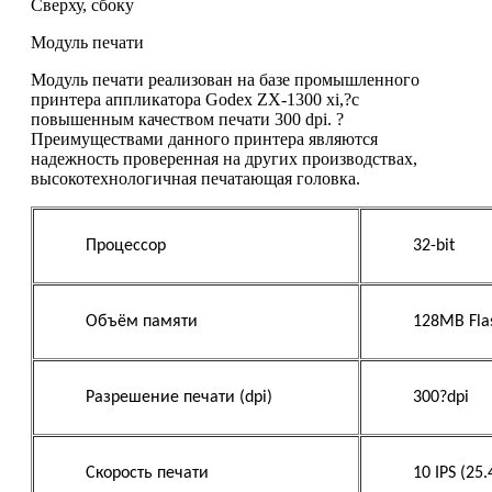
Сверху, сбоку
Модуль печати
Модуль печати реализован на базе промышленного
принтера аппликатора Godex ZX-1300 xi,?с
повышенным качеством печати 300 dpi. ?
Преимуществами данного принтера являются
надежность проверенная на других производствах,
высокотехнологичная печатающая головка.
Процессор
32-bit
Объём памяти
128MB Fla
Разрешение печати (dpi)
300?dpi
Скорость печати
10 IPS (25